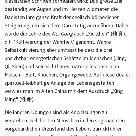
klassischen Schriften formuliert wird: Das große Ziel
beständig vor Augen und im Herzen widmeten die
Daoisten ihre ganze Kraft der seelisch-körperlichen
Steigerung, um sich dem Dao stetig anzunähern. Daher
wurde die Lehre des
Nei Gong
auch „Xiu Zhen“ (修真),
d.h. 'Kultivierung der Wahrheit' genannt. Wahre
Selbstkultivierung aber umfasst beides: die drei
unsichtbar-energetischen Schätze im Menschen (Jing,
Qi, Shen) und sein sichtbares materielles Dasein im
Fleisch – Blut, Knochen, Organgewebe. Auf diese duale,
spirituell-leibhaftige Anlage der Lebensgestalten
verwies man im Alten China mit dem Ausdruck „Xing
Ming“ (性命).
Die inneren Übungen sind als Anweisungen zu
verstehen, welche den Menschen in den sogenannten
vorgeburtlichen Urzustand des Lebens zurückführen