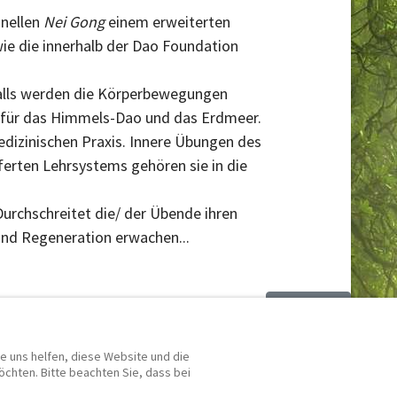
onellen
Nei
Gong
einem erweiterten
ie die innerhalb der Dao Foundation
Balls werden die Körperbewegungen
t für das Himmels-Dao und das Erdmeer.
edizinischen Praxis. Innere Übungen des
ferten Lehrsystems gehören sie in die
Durchschreitet die/ der Übende ihren
 und Regeneration erwachen...
Nächster Beitrag
Weiter
re uns helfen, diese Website und die
chten. Bitte beachten Sie, dass bei
© 2026 Dao Foundation - Berlin