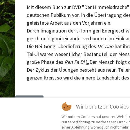
Mit diesem Buch zur DVD "Der Himmelsdrache" s
deutschen Publikum vor. In die Übertragung des
geleistete Arbeit aus den Vorjahren ein.
Durch Imagination der s-förmigen Energieschw
geschmeidig miteinander verbunden. Im Einklan
Die Nei-Gong-Überlieferung des
De-
Dao
hat ihr
Tai-Ji waren wesentlicher Bestandteil der Mens
große Phase des
Ren
Fa
Di
(„Der Mensch folgt d
Der Zyklus der Übungen besteht aus neun Teilen,
ganzen Kreis, so wird die innere Landschaft de
Vorheriger Beitrag: Das Geheimnis vom Lou Jin To
Zurück
Wir benutzen Cookies
Wir nutzen Cookies auf unserer Website
Nutzererfahrung zu verbessern (Trackin
einer Ablehnung womöglich nicht mehr a
Impressum
Datenschutzerklärung
Sitema
|
|