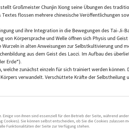
tellt Großmeister Chunjin Xiong seine Übungen des traditi
 Textes flossen mehrere chinesische Veröffentlichungen sow
ingung und ihre Integration in die Bewegungen des Tai-Ji-
g von Körpersprache und Welle öffnen sich Physis und Geis
e Wurzeln in alten Anweisungen zur Selbstkultivierung und m
chenbildung aus dem Geist des Laozi. Im Aufbau des überlie
er Erde“).
 welche zunächst einzeln für sich trainiert werden können. 
s Körpers verwandelt. Verschüttete Kräfte der Selbstheilung
ng
. Einige von ihnen sind essenziell für den Betrieb der Seite, während ande
g Cookies). Sie können selbst entscheiden, ob Sie die Cookies zulassen mö
lle Funktionalitäten der Seite zur Verfügung stehen.
p
AGB
|